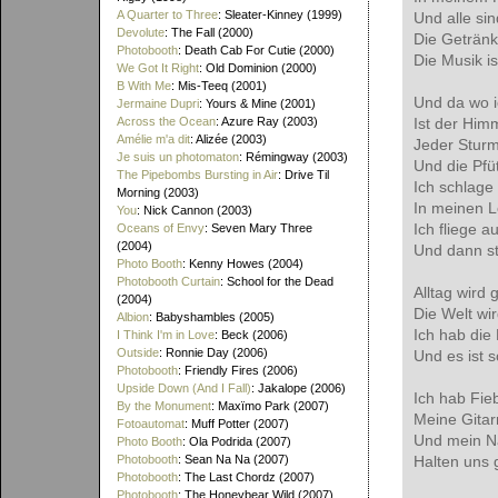
A Quarter to Three
: Sleater-Kinney (1999)
Und alle sin
Devolute
: The Fall (2000)
Die Getränk
Photobooth
: Death Cab For Cutie (2000)
Die Musik is
We Got It Right
: Old Dominion (2000)
B With Me
: Mis-Teeq (2001)
Und da wo i
Jermaine Dupri
: Yours & Mine (2001)
Across the Ocean
: Azure Ray (2003)
Ist der Him
Amélie m'a dit
: Alizée (2003)
Jeder Sturm
Je suis un photomaton
: Rémingway (2003)
Und die Pfü
The Pipebombs Bursting in Air
: Drive Til
Ich schlage
Morning (2003)
In meinen L
You
: Nick Cannon (2003)
Ich fliege a
Oceans of Envy
: Seven Mary Three
(2004)
Und dann st
Photo Booth
: Kenny Howes (2004)
Photobooth Curtain
: School for the Dead
Alltag wird 
(2004)
Die Welt wird
Albion
: Babyshambles (2005)
Ich hab die 
I Think I'm in Love
: Beck (2006)
Outside
: Ronnie Day (2006)
Und es ist 
Photobooth
: Friendly Fires (2006)
Upside Down (And I Fall)
: Jakalope (2006)
Ich hab Fie
By the Monument
: Maxïmo Park (2007)
Meine Gitar
Fotoautomat
: Muff Potter (2007)
Und mein N
Photo Booth
: Ola Podrida (2007)
Photobooth
: Sean Na Na (2007)
Halten uns 
Photobooth
: The Last Chordz (2007)
Photobooth
: The Honeybear Wild (2007)