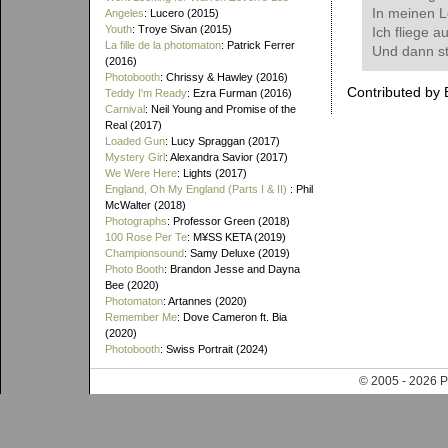
In meinen L
Angeles
: Lucero (2015)
Youth
: Troye Sivan (2015)
Ich fliege a
La fille de la photomaton
: Patrick Ferrer
Und dann st
(2016)
Photobooth
: Chrissy & Hawley (2016)
Contributed by 
Teddy I'm Ready
: Ezra Furman (2016)
Carnival
: Neil Young and Promise of the
Real (2017)
Loaded Gun
: Lucy Spraggan (2017)
Mystery Girl
: Alexandra Savior (2017)
We Were Here
: Lights (2017)
England, Oh My England (Parts I & II)
: Phil
McWalter (2018)
Photographs
: Professor Green (2018)
100 Rose Per Te
: M¥SS KETA (2019)
Championsound
: Samy Deluxe (2019)
Photo Booth
: Brandon Jesse and Dayna
Bee (2020)
Photomaton
: Artannes (2020)
Remember Me
: Dove Cameron ft. Bia
(2020)
Photobooth
: Swiss Portrait (2024)
© 2005 - 202