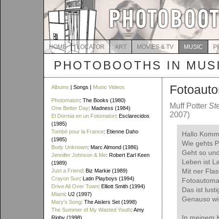
HOME
LOCATOR
ART
MOVIES & TV
MUSIC
P
PHOTOBOOTHS IN MUS
Fotoaut
Albums
| Songs |
Music Videos
Photomaton
: The Books (1980)
Muff Potter
St
One Better Day
: Madness (1984)
2007)
El Dormia en un Fotomaton
: Esclarecidos
(1985)
Tombé pour la France
: Etienne Daho
Hallo Komm
(1985)
Wie gehts P
Body Unknown
: Marc Almond (1986)
Geht so und
Jennifer Johnson & Me
: Robert Earl Keen
Leben ist L
(1989)
Mit ner Flas
Just a Friend
: Biz Markie (1989)
Crayon Sun
: Latin Playboys (1994)
Fotoautoma
Drive All Over Town
: Elliott Smith (1994)
Das ist lusti
Miami
: U2 (1997)
Genauso wi
Mary's Song
: The Aislers Set (1998)
The Summer of My Wasted Youth
: Amy
In meinem K
Rigby (1998)