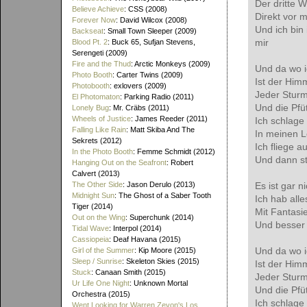
Der dritte W
Believe Achieve
: CSS (2008)
Direkt vor 
Forever Now
: David Wilcox (2008)
Und ich bin 
Backseat
: Small Town Sleeper (2009)
mir
Blood Pt. 2
: Buck 65, Sufjan Stevens,
Serengeti (2009)
Fire and the Thud
: Arctic Monkeys (2009)
Und da wo i
Photo Booth
: Carter Twins (2009)
Ist der Him
Photobooth
: exlovers (2009)
Jeder Sturm
El Photomaton
: Parking Radio (2011)
Und die Pfü
Lonely Bug
: Mr. Cräbs (2011)
Wheels of Justice
: James Reeder (2011)
Ich schlage
Falling Like Rain
: Matt Skiba And The
In meinen L
Sekrets (2012)
Ich fliege a
In the Photo Booth
: Femme Schmidt (2012)
Und dann st
Hanging Out on the Seafront
: Robert
Calvert (2013)
The Other Side
: Jason Derulo (2013)
Es ist gar n
Midnight Sun
: The Ghost of a Saber Tooth
Ich hab alle
Tiger (2014)
Mit Fantasi
Out on the Wing
: Superchunk (2014)
Und besser 
Tidal Wave
: Interpol (2014)
Cassiopeia
: Deaf Havana (2015)
Und da wo i
Girl of the Summer
: Kip Moore (2015)
Sleep / Sunrise
: Skeleton Skies (2015)
Ist der Him
Stuck
: Canaan Smith (2015)
Jeder Sturm
Ur Life One Night
: Unknown Mortal
Und die Pfü
Orchestra (2015)
Ich schlage
Went Looking for Warren Zevon's Los